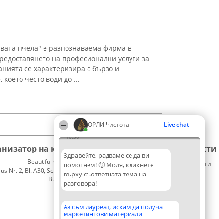
вата пчела" е разпознаваема фирма в
редоставянето на професионални услуги за
анията се характеризира с бързо и
което често води до ...
ОРЛИ Чистота
Live chat
10:30
анизатор на класиране
Класация
Контакти
Здравейте, радваме се да ви
Beautiful Company S.R.L.
Победители
Контакти
помогнем! 🙂 Моля, кликнете
 Nr. 2, Bl. A30, Sc. A, Et. 4, Ap. 13
Списък
върху съответната тема на
București 53-238
на
разговора!
CUI 36737675
всички
победители
Правила
Аз съм лауреат, искам да получа
маркетингови материали
Статут/