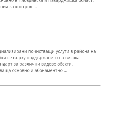
новно в Пловдивска и Пазарджишка област.
ия за контрол ...
иализирани почистващи услуги в района на
йки се върху поддържането на висока
ндарт за различни видове обекти.
ваща основно и абонаментно ...