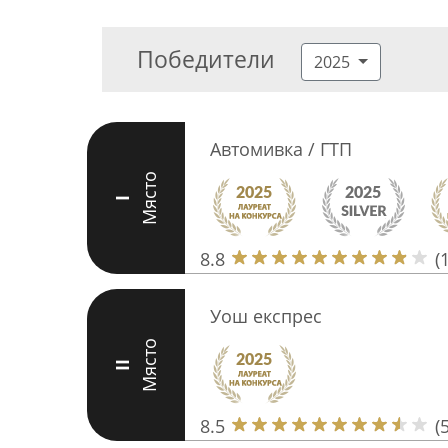
Победители
2025
Автомивка / ГТП
Място
I
8.8
(
Уош експрес
Място
II
8.5
(5