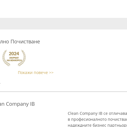
лно Почистване
Покажи повече >>
an Company IB
Clean Company IB се отличава
в професионалното почистван
надеждните бизнес партньор