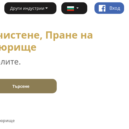
Вход
Други индустрии
истене, Пране на
агюрище
лите.
Търсене
агюрище