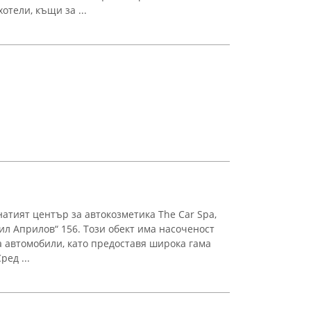
отели, къщи за ...
атият център за автокозметика The Car Spa,
ил Априлов“ 156. Този обект има насоченост
 автомобили, като предоставя широка гама
ред ...