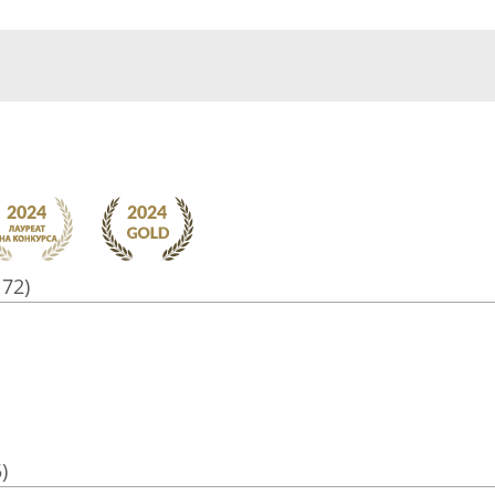
172)
)