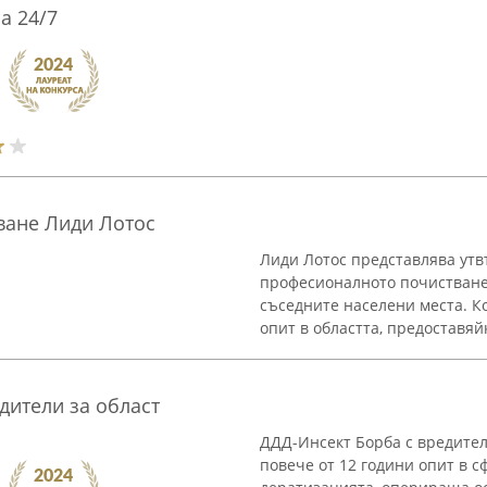
a 24/7
ване Лиди Лотос
Лиди Лотос представлява ут
професионалното почистване,
съседните населени места. К
опит в областта, предоставяй
дители за област
ДДД-Инсект Борба с вредител
повече от 12 години опит в 