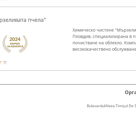
рзеливата пчела"
Химическо чистене "Мързели
Пловдив, специализирана в п
почистване на облекло. Комп
висококачествено обслужване, 
Орг
BulevardulAleea Timișul De Sus