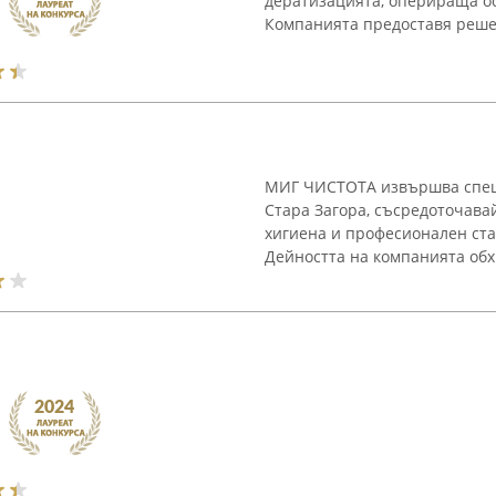
дератизацията, оперираща ос
Компанията предоставя решен
МИГ ЧИСТОТА извършва спец
Стара Загора, съсредоточава
хигиена и професионален ста
Дейността на компанията обх