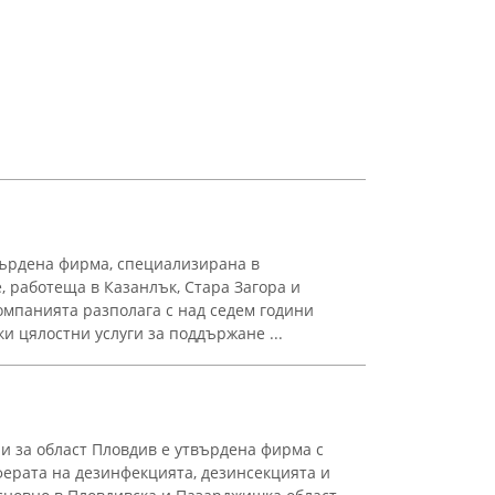
върдена фирма, специализирана в
 работеща в Казанлък, Стара Загора и
омпанията разполага с над седем години
ки цялостни услуги за поддържане ...
и за област Пловдив е утвърдена фирма с
сферата на дезинфекцията, дезинсекцията и