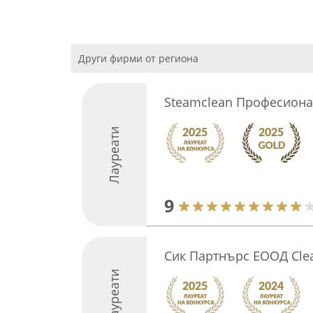
Други фирми от региона
Steamclean Професиона
Лауреати
9
Сик Партнърс ЕООД Cle
Лауреати