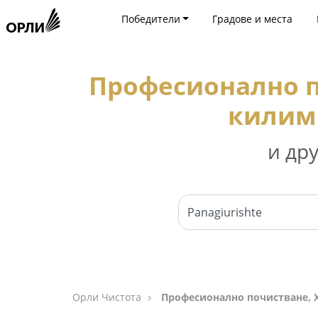
Победители
Градове и места
Професионално п
килими
и др
Орли Чистота
Професионално почистване, Х