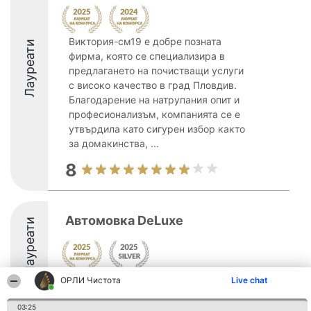
Виктория-см19 е добре позната
Лауреати
фирма, която се специализира в
предлагането на почистващи услуги
с високо качество в град Пловдив.
Благодарение на натрупания опит и
професионализъм, компанията се е
утвърдила като сигурен избор както
за домакинства, ...
8
Автомовка DeLuxe
Лауреати
ОРЛИ Чистота
Live chat
8.8
03:25