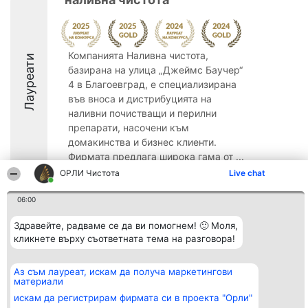
Компанията Наливна чистота,
Лауреати
базирана на улица „Джеймс Баучер“
4 в Благоевград, е специализирана
във вноса и дистрибуцията на
наливни почистващи и перилни
препарати, насочени към
домакинства и бизнес клиенти.
Фирмата предлага широка гама от ...
ОРЛИ Чистота
Live chat
9.3
06:00
Здравейте, радваме се да ви помогнем! 🙂 Моля,
Организатор на
Класация
Контакти
кликнете върху съответната тема на разговора!
класиране
Победители
Контакти
Beautiful Company S.R.L.
Списък на
BulevardulAleea Timișul De
всички
Аз съм лауреат, искам да получа маркетингови
Sus Nr. 2, Bl. A30, Sc. A, Et.
победители
материали
4, Ap. 13
Правила
București 53-238
Статут/Устав
искам да регистрирам фирмата си в проекта "Орли"
CUI 36737675
Политика за