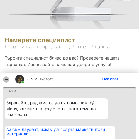
Намерете специалист
Класацията събира, най - добрите в бранша.
Търсите специалист близо до вас? Проверете нашата
търсачка. Използвайте само най-добрите услуги!
ОРЛИ Чистота
Live chat
Търсене
09:04
Здравейте, радваме се да ви помогнем! 🙂
Моля, кликнете върху съответната тема на
разговора!
Аз съм лауреат, искам да получа маркетингови
Организатор на
Класация
Контакти
материали
класиране
Победители
Контакти
Beautiful Company S.R.L.
Списък на