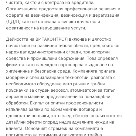
чистота, както и с контрола на вредители.
Организацията предоставя професионални решения в
сферата на дезинфекция, дезинсекция и дератизация
(ДДД), като се отличава с високо качество и
ефективност на извършваните услуги.
Дейността на ВИТАКОНТРОЛ включва и цялостно
почистване на различни типове обекти, сред които се
нареждат административни сгради, транспортни
средства и промишлени съоръжения. Това определя
фирмата като надежден партньор за създаване на
хигиенична и безопасна среда. Компанията прилага
модерни и специализирани технологии, разполага с
необходимото оборудване като ръчни и гръбни
пръскачки за студен аерозол, атомизатори за топъл
аерозол и машини предназначени за по-мащабни
обработки. Екипът от опитни професионалисти
изпълнява заявки по абонаментни договори и
еднократни поръчки, като след обстоен анализ изготвя
детайлни оферти според индивидуалните нужди на
клиента. Основният стремеж на компанията е
постигането на оптимални резултати и трайна