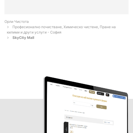
Орли Чистота
Професионално почистване, Химическо чистене, Пране на
килими и други услуги - София
SkyCity Mall