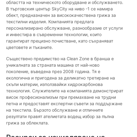
областта на техническото оборудване и обслужването.
В търговския център SkyCity на ниво -1 се намира
обект, предназначен за висококачествена грижа за
текстилни изделия. Компанията предлага
персонализирано обслужване, разнообразие от услуги
и инвестира в съвременни технологии, които
гарантират прецизно почистване, като съхраняват
цветовете и тъканите.
Съществено предимство на Clean Zone в бранша е
уникалната за страната машина от най-ново
поколение, въведена през 2008 година. Тя е
екологична и пригодена за деликатно третиране на
скъпи материи, използвайки хидрокарбонова
технология. Служителите на компанията демонстрират
висок професионализъм при премахване на трудни
петна и предоставят експертни съвети за поддържане
на текстила. Бързото обслужване и отличните
резултати правят ателиетата водещ избор за пълна
грижа за облеклата.