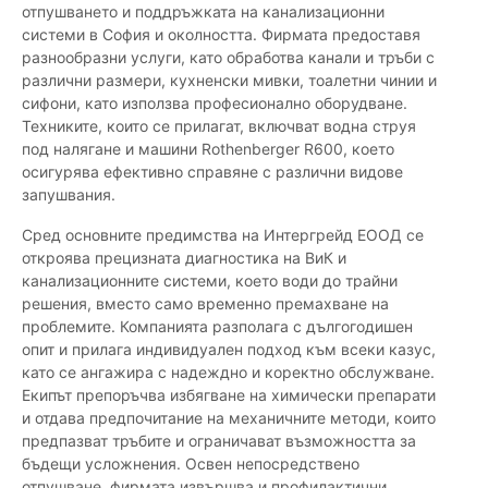
отпушването и поддръжката на канализационни
системи в София и околността. Фирмата предоставя
разнообразни услуги, като обработва канали и тръби с
различни размери, кухненски мивки, тоалетни чинии и
сифони, като използва професионално оборудване.
Техниките, които се прилагат, включват водна струя
под налягане и машини Rothenberger R600, което
осигурява ефективно справяне с различни видове
запушвания.
Сред основните предимства на Интергрейд ЕООД се
откроява прецизната диагностика на ВиК и
канализационните системи, което води до трайни
решения, вместо само временно премахване на
проблемите. Компанията разполага с дългогодишен
опит и прилага индивидуален подход към всеки казус,
като се ангажира с надеждно и коректно обслужване.
Екипът препоръчва избягване на химически препарати
и отдава предпочитание на механичните методи, които
предпазват тръбите и ограничават възможността за
бъдещи усложнения. Освен непосредствено
отпушване, фирмата извършва и профилактични