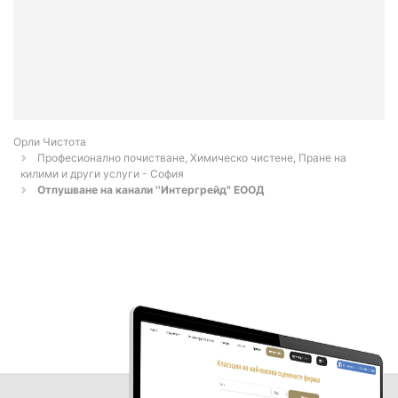
Орли Чистота
Професионално почистване, Химическо чистене, Пране на
килими и други услуги - София
Отпушване на канали ''Интергрейд" ЕООД