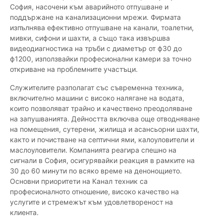
София, насочени към аварийното отпушване и
поддържане на канализационни мрежи. Фирмата
изпълнява ефективно отпушване на канали, тоалетни,
мивки, сифони и шахти, а също така извършва
видеодиагностика на тръби с диаметър от ф30 до
ф1200, използвайки професионални камери за точно
откриване на проблемните участъци.
Служителите разполагат със съвременна техника,
включително машини с високо налягане на водата,
които позволяват трайно и качествено преодоляване
на запушванията. Дейността включва още отводняване
на помещения, сутерени, жилища и асансьорни шахти,
както и почистване на септични ями, калоуловители и
маслоуловители. Компанията реагира спешно на
сигнали в София, осигурявайки реакция в рамките на
30 до 60 минути по всяко време на денонощието.
Основни приоритети на Канал техник са
професионалното отношение, високо качество на
услугите и стремежът към удовлетвореност на
клиента.