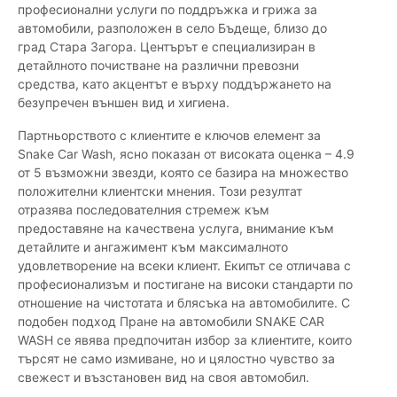
професионални услуги по поддръжка и грижа за
автомобили, разположен в село Бъдеще, близо до
град Стара Загора. Центърът е специализиран в
детайлното почистване на различни превозни
средства, като акцентът е върху поддържането на
безупречен външен вид и хигиена.
Партньорството с клиентите е ключов елемент за
Snake Car Wash, ясно показан от високата оценка – 4.9
от 5 възможни звезди, която се базира на множество
положителни клиентски мнения. Този резултат
отразява последователния стремеж към
предоставяне на качествена услуга, внимание към
детайлите и ангажимент към максималното
удовлетворение на всеки клиент. Екипът се отличава с
професионализъм и постигане на високи стандарти по
отношение на чистотата и блясъка на автомобилите. С
подобен подход Пране на автомобили SNAKE CAR
WASH се явява предпочитан избор за клиентите, които
търсят не само измиване, но и цялостно чувство за
свежест и възстановен вид на своя автомобил.