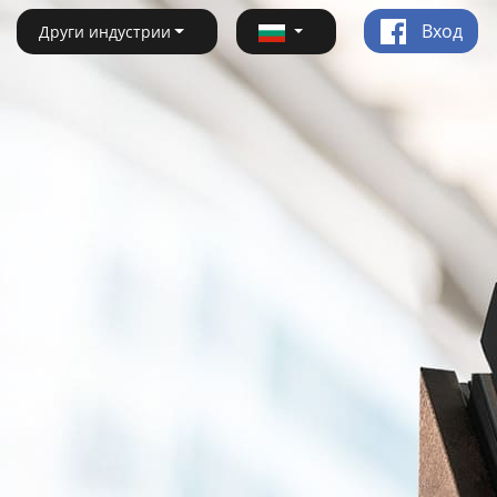
Вход
Други индустрии