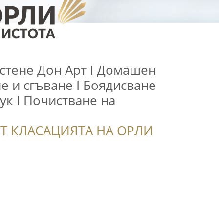
стене Дон Арт І Домашен
не и сгъване І Боядисване
ук І Почистване на
Т КЛАСАЦИЯТА НА ОРЛИ