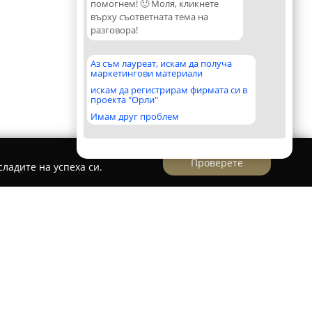
помогнем! 🙂 Моля, кликнете
върху съответната тема на
разговора!
Аз съм лауреат, искам да получа
маркетингови материали
искам да регистрирам фирмата си в
проекта "Орли"
Имам друг проблем
Проверете
ладите на успеха си.
истване на обувки