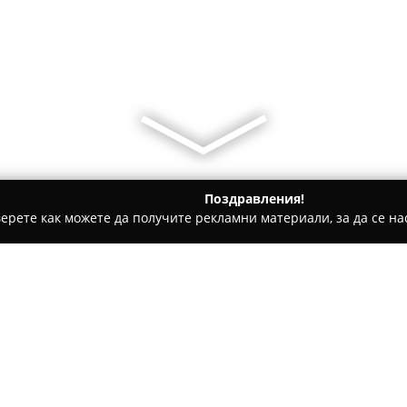
Поздравления!
ерете как можете да получите рекламни материали, за да се нас
ическо чистене, Пране на килими и други услуги - София
тил І Пране и сгъване І Боядисване на кожа и памук І Поч
ашен текстил І
Относно компанията:
кожа и памук І