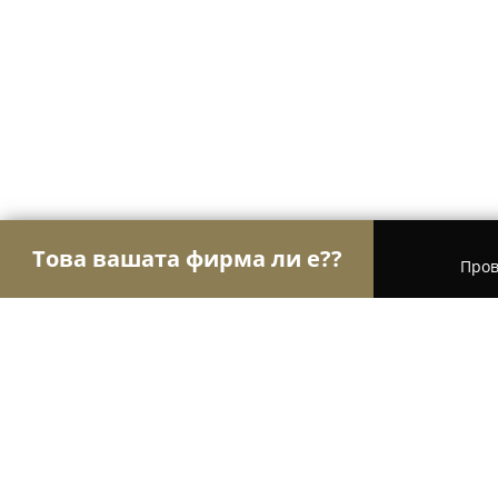
Това вашата фирма ли е??
Пров
Орли Чистота
Професионално почистване, Хим
Химическо чистене Дон Арт І Домашен текс
Химическо чистене Дон Арт І Дом
Пране и сгъване І Боядисване на 