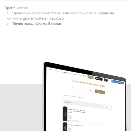
Орли Чистота
Професионално почистване, Химическо чистене, Пране на
килими и други услуги - Хасково
Почистваща Фирма Блясък