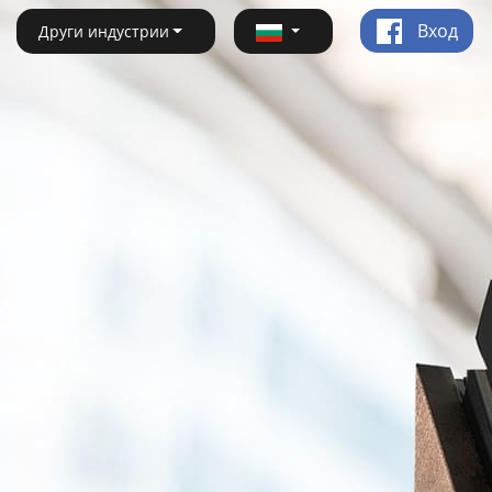
Вход
Други индустрии