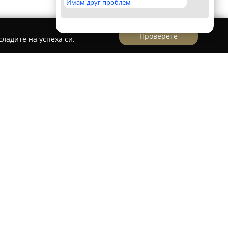
Имам друг проблем
Проверете
ладите на успеха си.
auclean Ltd.
във Варна, се специализира в предоставянето
 услуги, които акцентират върху
игиена. Компанията разчита на своите
зполага с богат опит в областта, като се
ество на резултатите чрез използване на
и методи.
ащат абонаментно почистване, услуги за
ти, почистване след ремонт, както и