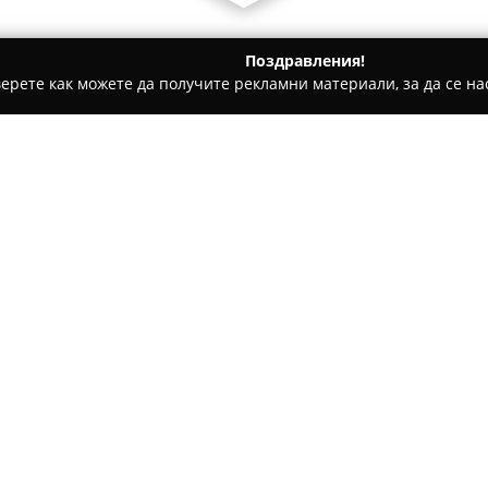
Поздравления!
ерете как можете да получите рекламни материали, за да се нас
ическо чистене, Пране на килими и други услуги - Варна
B
Относно компанията:
Bauclean Ltd.
, със седалище 
на професионални почистващи
поддържането на чистота и х
квалифицирани служители и ра
стреми да постига високо кач
модерна техника и иновативн
Дейностите на Bauclean обхв
жилищни и индустриални обек