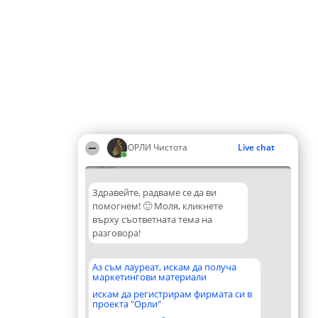
ОРЛИ Чистота
Live chat
18:53
Здравейте, радваме се да ви
помогнем! 🙂 Моля, кликнете
върху съответната тема на
разговора!
Аз съм лауреат, искам да получа
маркетингови материали
искам да регистрирам фирмата си в
проекта "Орли"