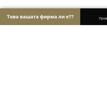
Това вашата фирма ли е??
Пров
Орли Чистота
Професионално почистване, Хим
Bauclean Ltd.
9.9
(38)
Варна, ул. „Дебър“ 36
Покажи телефонния номер