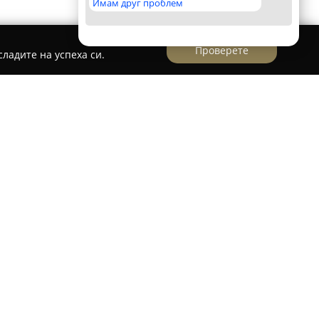
Имам друг проблем
Проверете
ладите на успеха си.
втомивка ЕКЛАТ
дставлява утвърден обект, специализиран в
ични услуги и професионална автомобилна
 наложена като предпочитан избор сред
 поради високи стандарти на
 към всеки етап от обслужването.
мпанията е нейният силно изразен фокус към
достигането на изключително чист и лъскав вид
омивката предоставя разнообразни решения,