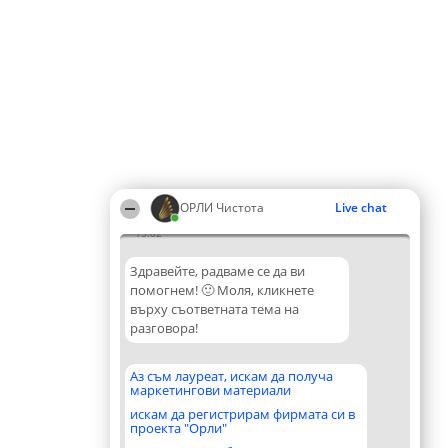
ОРЛИ Чистота
Live chat
15:02
Здравейте, радваме се да ви
помогнем! 🙂 Моля, кликнете
върху съответната тема на
разговора!
Аз съм лауреат, искам да получа
маркетингови материали
искам да регистрирам фирмата си в
проекта "Орли"