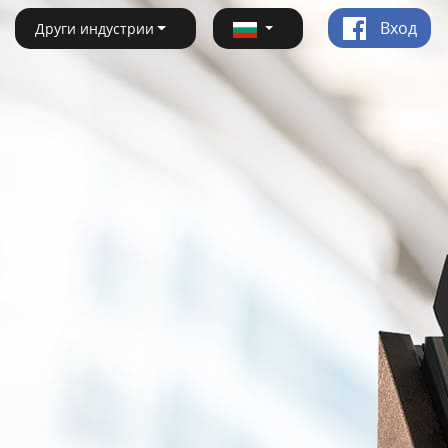
Вход
Други индустрии