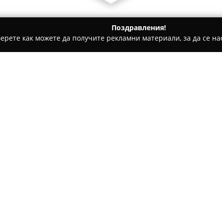
Поздравления!
ерете как можете да получите рекламни материали, за да се нас
ическо чистене, Пране на килими и други услуги - Сопот
А
Относно компанията:
Автомивка
ЕКЛАТ
в Сопот пре
предлагането на автокозмет
поддръжка. Тази автомивка е
собствениците на автомобили
професионализъм и внимание
Значително предимство на ко
детайлите, което позволява 
на превозните средства. Авт