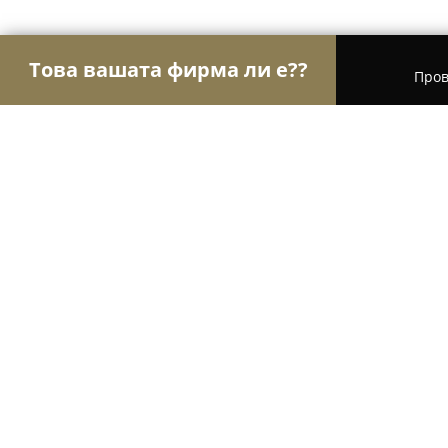
Това вашата фирма ли е??
Пров
Орли Чистота
Професионално почистване, Хим
Автомивка ЕКЛАТ
9.6
(49)
Сопот,
Покажи телефонния номер