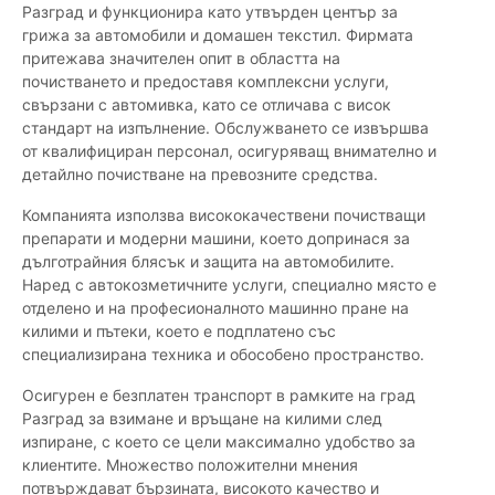
Разград и функционира като утвърден център за
грижа за автомобили и домашен текстил. Фирмата
притежава значителен опит в областта на
почистването и предоставя комплексни услуги,
свързани с автомивка, като се отличава с висок
стандарт на изпълнение. Обслужването се извършва
от квалифициран персонал, осигуряващ внимателно и
детайлно почистване на превозните средства.
Компанията използва висококачествени почистващи
препарати и модерни машини, което допринася за
дълготрайния блясък и защита на автомобилите.
Наред с автокозметичните услуги, специално място е
отделено и на професионалното машинно пране на
килими и пътеки, което е подплатено със
специализирана техника и обособено пространство.
Осигурен е безплатен транспорт в рамките на град
Разград за взимане и връщане на килими след
изпиране, с което се цели максимално удобство за
клиентите. Множество положителни мнения
потвърждават бързината, високото качество и