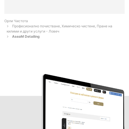
Орли Чистота
Професионално почистване, Химическо чистене, Пране на
килими и други услуги - Ловеч
AseaM Detailing