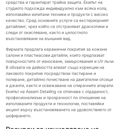
средства и гарантират трайна защита. Екипът на
студиото подхожда индивидуално към всяка кола,
използвайки изпитани техники и продукти с високо
качество. Сред основните услуги са екстериорният
детайлинг, чрез който се отстраняват драскотини и
следи от окисляване, както и цялостното
възстановяване на външния вид.
Фирмата предлага керамични покрития за кожени
салони и пластмасови детайли, които предпазват
повърхностите от износване, замърсявания и UV лъчи.
В обхвата на дейността влизат също корекции на
лаковото покритие посредством пастиране и
полиране, детайлно почистване на двигателни отсеци
и джанти, както и освежаване на спирачните апарати.
Екипът на Aseam Detailing се отличава с отдаденост,
професионализъм и прозрачност по отношение на
използваните продукти и технологии, поставяйки
акцент върху възстановяването на удоволствието от
шофирането.