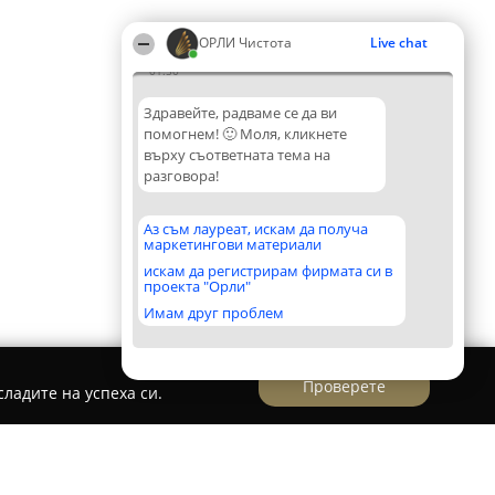
ОРЛИ Чистота
Live chat
01:50
Здравейте, радваме се да ви
помогнем! 🙂 Моля, кликнете
върху съответната тема на
разговора!
Аз съм лауреат, искам да получа
маркетингови материали
искам да регистрирам фирмата си в
проекта "Орли"
Имам друг проблем
Проверете
ладите на успеха си.
втомивка Денива