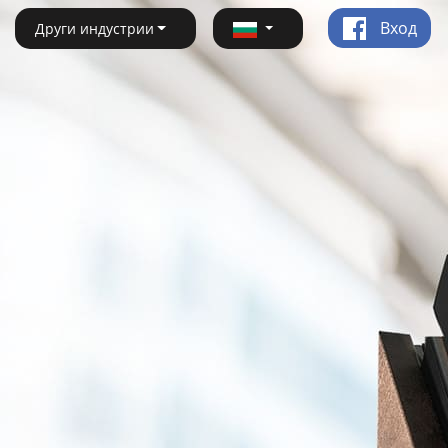
Вход
Други индустрии