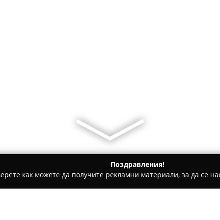
Поздравления!
ерете как можете да получите рекламни материали, за да се нас
ическо чистене, Пране на килими и други услуги - Варна
А