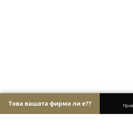
Това вашата фирма ли е??
Пров
Орли Чистота
Професионално почистване, Хим