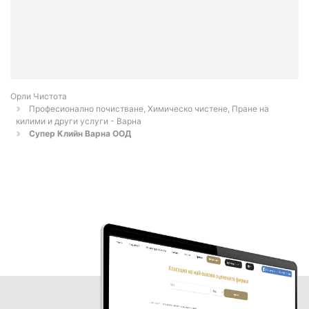
Орли Чистота
Професионално почистване, Химическо чистене, Пране на
килими и други услуги - Варна
Супер Клийн Варна ООД