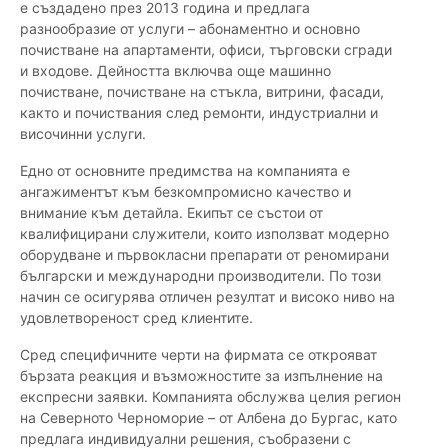
е създадено през 2013 година и предлага
разнообразие от услуги – абонаментно и основно
почистване на апартаменти, офиси, търговски сгради
и входове. Дейността включва още машинно
почистване, почистване на стъкла, витрини, фасади,
както и почиствания след ремонти, индустриални и
височинни услуги.
Едно от основните предимства на компанията е
ангажиментът към безкомпромисно качество и
внимание към детайла. Екипът се състои от
квалифицирани служители, които използват модерно
оборудване и първокласни препарати от реномирани
български и международни производители. По този
начин се осигурява отличен резултат и високо ниво на
удовлетвореност сред клиентите.
Сред специфичните черти на фирмата се открояват
бързата реакция и възможностите за изпълнение на
експресни заявки. Компанията обслужва целия регион
на Северното Черноморие – от Албена до Бургас, като
предлага индивидуални решения, съобразени с