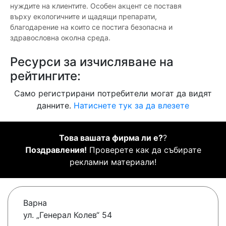
нуждите на клиентите. Особен акцент се поставя
върху екологичните и щадящи препарати,
благодарение на които се постига безопасна и
здравословна околна среда.
Ресурси за изчисляване на
рейтингите:
Само регистрирани потребители могат да видят
данните.
Натиснете тук за да влезете
Това вашата фирма ли е?
?
Поздравления!
Проверете как да събирате
рекламни материали!
Варна
ул. „Генерал Колев“ 54