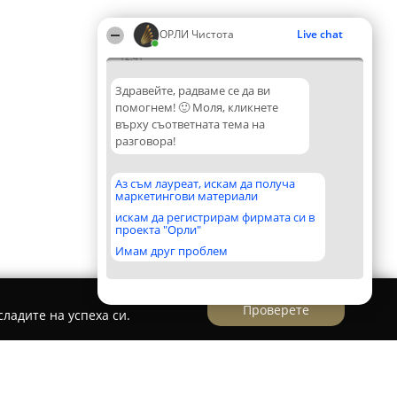
ОРЛИ Чистота
Live chat
12:41
Здравейте, радваме се да ви
помогнем! 🙂 Моля, кликнете
върху съответната тема на
разговора!
Аз съм лауреат, искам да получа
маркетингови материали
искам да регистрирам фирмата си в
проекта "Орли"
Имам друг проблем
Проверете
ладите на успеха си.
Доместина