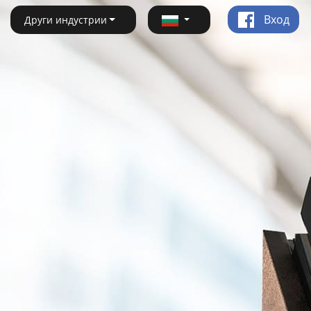
Вход
Други индустрии