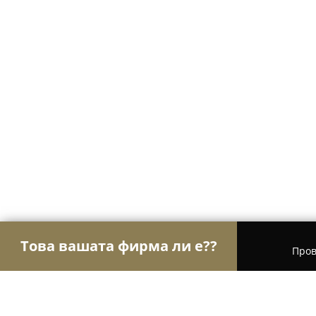
Това вашата фирма ли е??
Пров
Орли Чистота
Професионално почистване, Хим