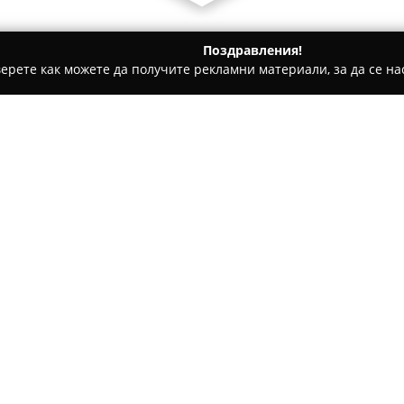
Поздравления!
ерете как можете да получите рекламни материали, за да се нас
ическо чистене, Пране на килими и други услуги - Богородица
инове"ЕООД
уров и синове"ЕООД
Относно компанията:
В централната част на град 
и пране, утвърдена с предла
на текстилни изделия.
Химич
осигурява обширна гама дейн
перални услуги, насочени къ
Компанията се отличава с ут
отлични резултати, което я 