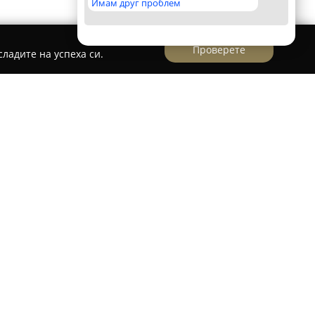
Имам друг проблем
Проверете
ладите на успеха си.
Петрич се намира фирма за химическо чистене
гането на професионални услуги за почистване
еско чистене и пране „Кобуров и синове“
ости, сред които са химическо чистене и
м различни изисквания на клиентската база.
върден опит и стремеж към постигане на
нарежда сред предпочитаните в района.