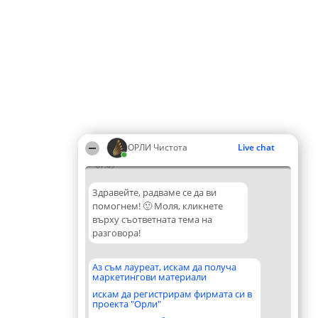
ОРЛИ Чистота
Live chat
07:49
Здравейте, радваме се да ви
помогнем! 🙂 Моля, кликнете
върху съответната тема на
разговора!
Аз съм лауреат, искам да получа
маркетингови материали
искам да регистрирам фирмата си в
проекта "Орли"