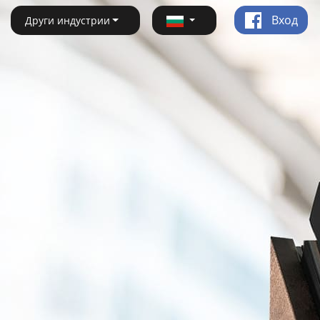
Вход
Други индустрии