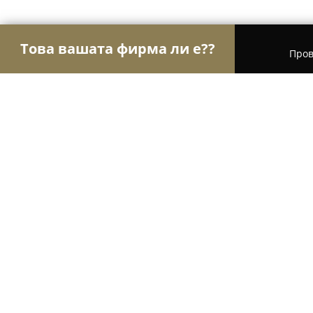
Това вашата фирма ли е??
Пров
Орли Чистота
Професионално почистване, Хим
Химическо чистене и пране "Кобуров и с
Химическо чистене и пране "Коб
8.1
(14)
Богородица, гр.Петрич,ул. Христо Ботев 5