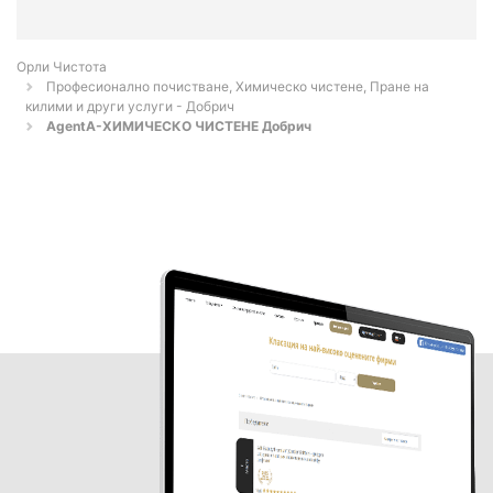
Орли Чистота
Професионално почистване, Химическо чистене, Пране на
килими и други услуги - Добрич
AgentA-ХИМИЧЕСКО ЧИСТЕНЕ Добрич