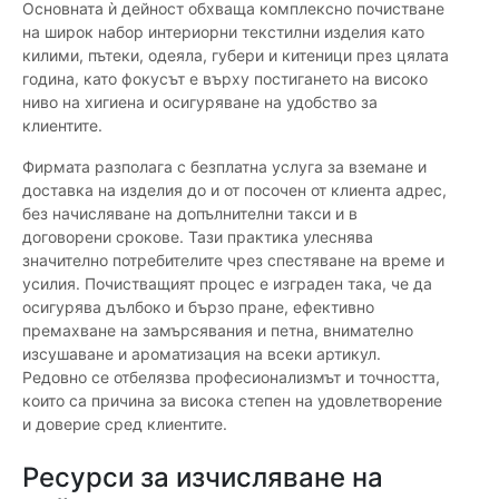
Основната ѝ дейност обхваща комплексно почистване
на широк набор интериорни текстилни изделия като
килими, пътеки, одеяла, губери и китеници през цялата
година, като фокусът е върху постигането на високо
ниво на хигиена и осигуряване на удобство за
клиентите.
Фирмата разполага с безплатна услуга за вземане и
доставка на изделия до и от посочен от клиента адрес,
без начисляване на допълнителни такси и в
договорени срокове. Тази практика улеснява
значително потребителите чрез спестяване на време и
усилия. Почистващият процес е изграден така, че да
осигурява дълбоко и бързо пране, ефективно
премахване на замърсявания и петна, внимателно
изсушаване и ароматизация на всеки артикул.
Редовно се отбелязва професионализмът и точността,
които са причина за висока степен на удовлетворение
и доверие сред клиентите.
Ресурси за изчисляване на