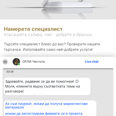
Намерете специалист
Класацията събира, най - добрите в бранша.
Търсите специалист близо до вас? Проверете нашата
търсачка. Използвайте само най-добрите услуги!
ОРЛИ Чистота
Live chat
Търсене
00:28
Здравейте, радваме се да ви помогнем! 🙂
Моля, кликнете върху съответната тема на
разговора!
Аз съм лауреат, искам да получа маркетингови
Организатор на
Класация
Контакти
материали
класиране
Победители
Контакти
Beautiful Company S.R.L.
Списък на
искам да регистрирам фирмата си в проекта
BulevardulAleea Timișul De
всички