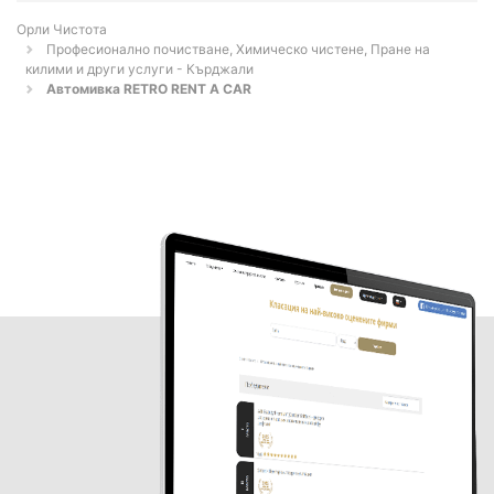
Орли Чистота
Професионално почистване, Химическо чистене, Пране на
килими и други услуги - Кърджали
Автомивка RETRO RENT A CAR