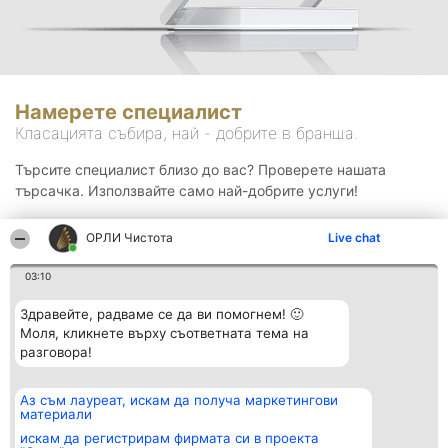
Намерете специалист
Класацията събира, най - добрите в бранша.
Търсите специалист близо до вас? Проверете нашата
търсачка. Използвайте само най-добрите услуги!
ОРЛИ Чистота
Live chat
Търсене
03:10
Здравейте, радваме се да ви помогнем! 🙂
Моля, кликнете върху съответната тема на
разговора!
Аз съм лауреат, искам да получа маркетингови
Организатор на
Класация
Контакти
материали
класиране
Победители
Контакти
Beautiful Company S.R.L.
Списък на
искам да регистрирам фирмата си в проекта
BulevardulAleea Timișul De
всички