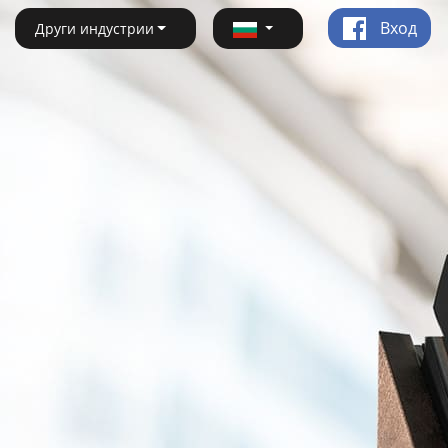
Вход
Други индустрии