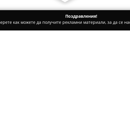
Поздравления!
ерете как можете да получите рекламни материали, за да се нас
ическо чистене, Пране на килими и други услуги - Благоевгра
Относно компанията:
Автомивка Deluxe
в Благоев
услугите, които предлага в 
се с внимание към всеки дет
използва специално подбрани
постигане на оптимални резу
любезното си и приветливо о
обстановка по време на прест
Осигурени са възможности как