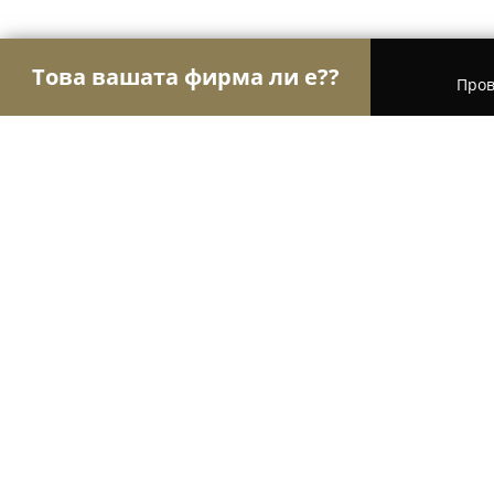
Това вашата фирма ли е??
Пров
Орли Чистота
Професионално почистване, Хим
Автомивка Deluxe
9.4
(125)
Благоевград, Blagoevgrad
Покажи телефонния номер