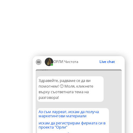
ОРЛИ Чистота
Live chat
15:41
Здравейте, радваме се да ви
помогнем! 🙂 Моля, кликнете
върху съответната тема на
разговора!
Аз съм лауреат, искам да получа
маркетингови материали
искам да регистрирам фирмата си в
проекта "Орли"