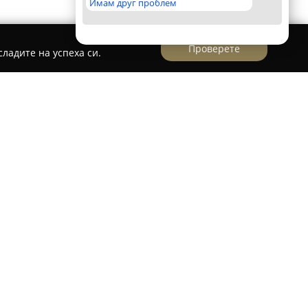
Имам друг проблем
Проверете
ладите на успеха си.
д
Автомивка Deluxe
град се характеризира с висок стандарт на
сферата на автомобилното почистване. Отличава
айл и утвърден професионализъм, като
 почистващи продукти и чиста вода за
лтати. Персоналът е разпознаваем с
тношение, което създава спокойна и приятна
оя.
то за комплексно обслужване, така и за