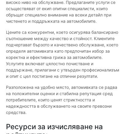
високо ниво на обслужване. Предлаганите услуги се
осъществяват от екип опитни специалисти, които
обръщат специално внимание на всеки детайл при
чистенето и поддръжката на автомобилите.
Цените са конкурентни, което осигурява балансирано
съотношение между качество и стойност. Клиентите
подчертават бързото и качествено обслужване, което
определя автомивката като предпочитан избор за
коректна и ефективна грижа за автомобилите.
Услугите включват цялостно почистване и
поддържане, прилагани с утвърден професионализъм
и опит с цел постигане на отлични резултати.
Разположена на удобно място, автомивката се радва
на положителни оценки и стабилна репутация сред
потребителите, които ценят стриктността и
надеждността в обслужването на своите превозни
средства.
Ресурси за изчисляване на