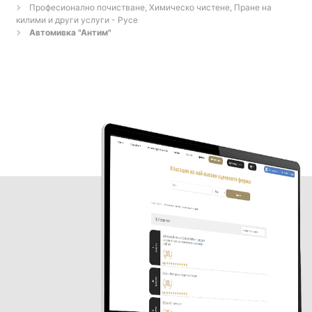
Професионално почистване, Химическо чистене, Пране на
килими и други услуги - Русе
Автомивка "Антим"