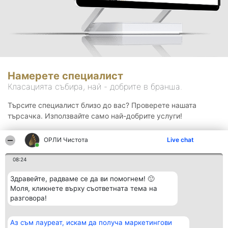
Намерете специалист
Класацията събира, най - добрите в бранша.
Търсите специалист близо до вас? Проверете нашата
търсачка. Използвайте само най-добрите услуги!
ОРЛИ Чистота
Live chat
Търсене
08:24
Здравейте, радваме се да ви помогнем! 🙂
Моля, кликнете върху съответната тема на
разговора!
Аз съм лауреат, искам да получа маркетингови
Организатор на
Класация
Контакти