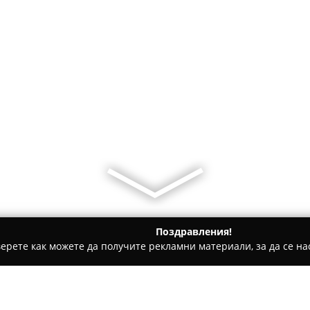
Поздравления!
ерете как можете да получите рекламни материали, за да се нас
ическо чистене, Пране на килими и други услуги - Войсил