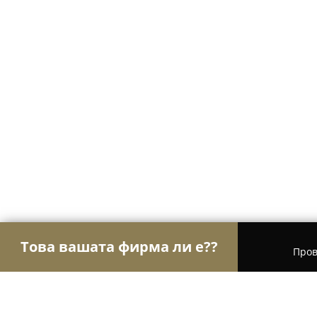
Това вашата фирма ли е??
Пров
Орли Чистота
Професионално почистване, Хим