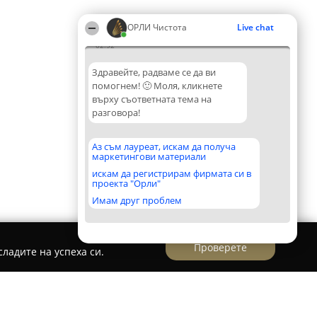
ОРЛИ Чистота
Live chat
02:52
Здравейте, радваме се да ви
помогнем! 🙂 Моля, кликнете
върху съответната тема на
разговора!
Аз съм лауреат, искам да получа
маркетингови материали
искам да регистрирам фирмата си в
проекта "Орли"
Имам друг проблем
Проверете
ладите на успеха си.
MG Clean ООД- Професионално почистване