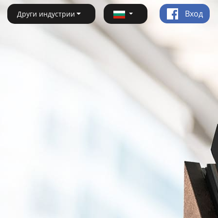
Вход
Други индустрии