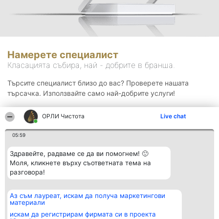
Намерете специалист
Класацията събира, най - добрите в бранша.
Търсите специалист близо до вас? Проверете нашата
търсачка. Използвайте само най-добрите услуги!
ОРЛИ Чистота
Live chat
Търсене
05:59
Здравейте, радваме се да ви помогнем! 🙂
Моля, кликнете върху съответната тема на
разговора!
Аз съм лауреат, искам да получа маркетингови
Организатор на
Класация
Контакти
материали
класиране
Победители
Контакти
Beautiful Company S.R.L.
Списък на
искам да регистрирам фирмата си в проекта
BulevardulAleea Timișul De
всички