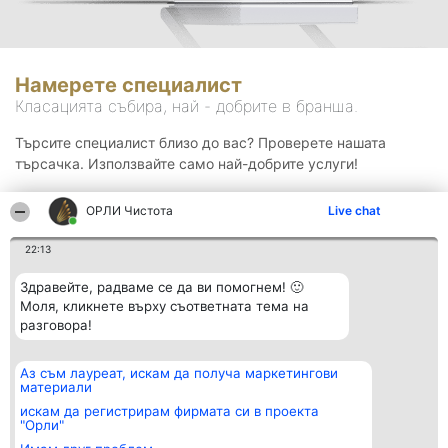
Намерете специалист
Класацията събира, най - добрите в бранша.
Търсите специалист близо до вас? Проверете нашата
търсачка. Използвайте само най-добрите услуги!
ОРЛИ Чистота
Live chat
Търсене
22:13
Здравейте, радваме се да ви помогнем! 🙂
Моля, кликнете върху съответната тема на
разговора!
Аз съм лауреат, искам да получа маркетингови
Организатор на
Класация
Контакти
материали
класиране
Победители
Контакти
Beautiful Company S.R.L.
Списък на
искам да регистрирам фирмата си в проекта
BulevardulAleea Timișul De
всички
"Орли"
Sus Nr. 2, Bl. A30, Sc. A, Et.
победители
4, Ap. 13