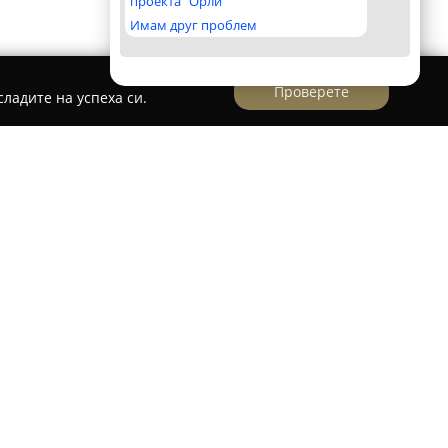
проекта "Орли"
Имам друг проблем
Проверете
ладите на успеха си.
Автомивка Хисаря
ява утвърден автоцентър за грижа за
ан на улица „Петко Каравелов“ 25 в град
изира със съвременно техническо оборудване,
сокоефективно и качествено почистване на
 Мястото се отличава с поддържана и чиста
нови уреди гарантира постигането на отлични