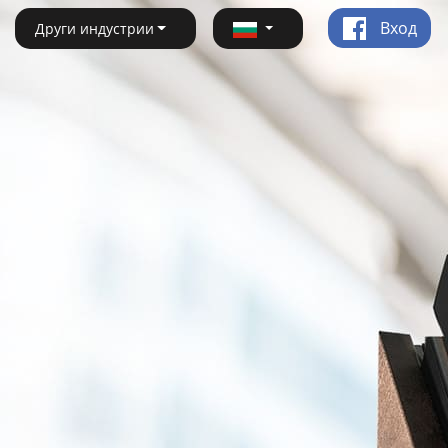
Вход
Други индустрии