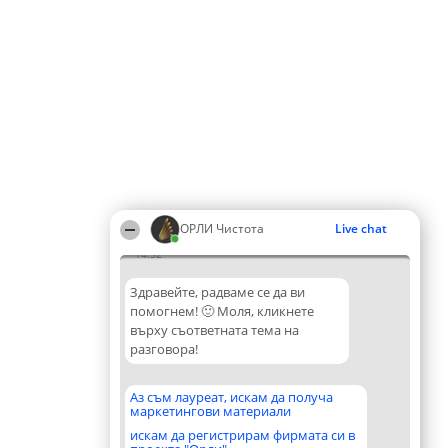
ОРЛИ Чистота
Live chat
14:32
Здравейте, радваме се да ви
помогнем! 🙂 Моля, кликнете
върху съответната тема на
разговора!
Аз съм лауреат, искам да получа
маркетингови материали
искам да регистрирам фирмата си в