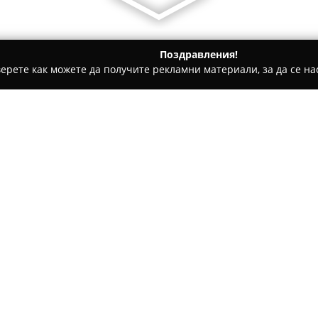
Поздравления!
ерете как можете да получите рекламни материали, за да се нас
ическо чистене, Пране на килими и други услуги - Хисаря
Относно компанията:
Автомивка Хисаря
представл
превозни средства, локализир
Хисаря. Обектът се характер
което дава възможност за ви
различни видове автомобили.
обстановка, а наличието на 
резултати.