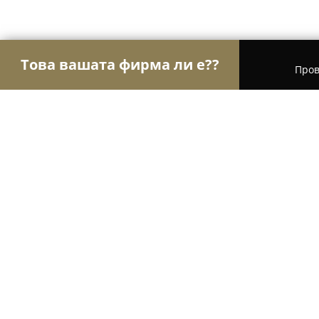
Това вашата фирма ли е??
Пров
Орли Чистота
Професионално почистване, Хим
Автомивка Хисаря
9.6
(104)
Хисаря, ул. Петко Каравелов 25