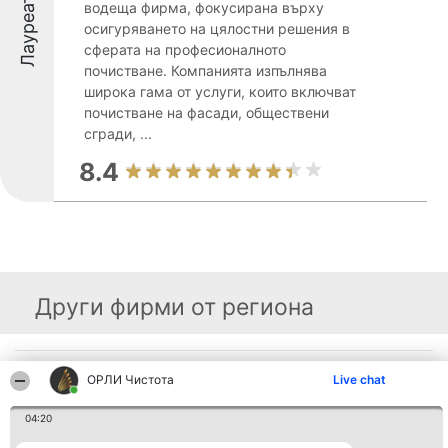
Лауреати
водеща фирма, фокусирана върху
осигуряването на цялостни решения в
сферата на професионалното
почистване. Компанията изпълнява
широка гама от услуги, които включват
почистване на фасади, обществени
сгради, ...
8.4
Други фирми от региона
Организатор на
Класация
Контакти
ОРЛИ Чистота
Live chat
класиране
Победители
Контакти
Beautiful Company S.R.L.
Списък на
BulevardulAleea Timișul De
04:20
всички
Sus Nr. 2, Bl. A30, Sc. A, Et.
победители
4, Ap. 13