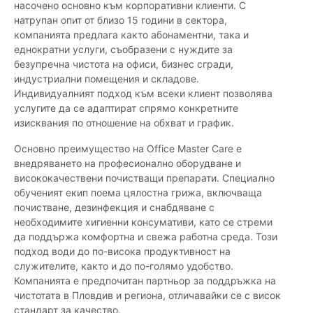
насочено основно към корпоративни клиенти. С
натрупан опит от близо 15 години в сектора,
компанията предлага както абонаментни, така и
еднократни услуги, съобразени с нуждите за
безупречна чистота на офиси, бизнес сгради,
индустриални помещения и складове.
Индивидуалният подход към всеки клиент позволява
услугите да се адаптират спрямо конкретните
изисквания по отношение на обхват и график.
Основно преимущество на Office Master Care е
внедряването на професионално оборудване и
висококачествени почистващи препарати. Специално
обученият екип поема цялостна грижа, включваща
почистване, дезинфекция и снабдяване с
необходимите хигиенни консумативи, като се стреми
да поддържа комфортна и свежа работна среда. Този
подход води до по-висока продуктивност на
служителите, както и до по-голямо удобство.
Компанията е предпочитан партньор за поддръжка на
чистотата в Пловдив и региона, отличавайки се с висок
стандарт за качество.