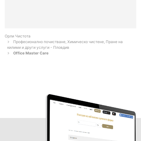
Орли Чистота
Професионално почистване, Химическо чистене, Пране на
килими и други услуги - Пловдив
Office Master Care