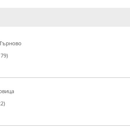
 Търново
179)
овица
22)