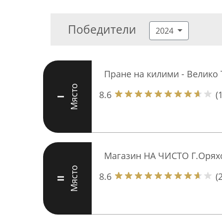
Победители
2024
Пране на килими - Велико
Място
8.6
(
I
Магазин НА ЧИСТО Г.Орях
Място
8.6
(
II