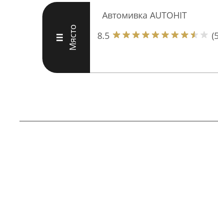
Автомивка AUTOHIT
Място
8.5
(5
III