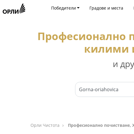
Победители
Градове и места
Професионално п
килими и
и др
Орли Чистота
Професионално почистване, Х