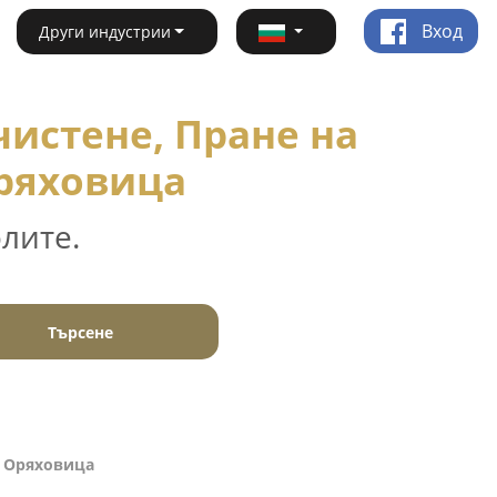
Вход
Други индустрии
истене, Пране на
Оряховица
лите.
Търсене
а Оряховица