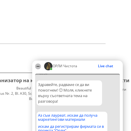
ОРЛИ Чистота
Live chat
06:34
анизатор на класиране
Класация
Контакти
Здравейте, радваме се да ви
Beautiful Company S.R.L.
Победители
Контакти
помогнем! 🙂 Моля, кликнете
 Nr. 2, Bl. A30, Sc. A, Et. 4, Ap. 13
Списък
върху съответната тема на
București 53-238
на
разговора!
CUI 36737675
всички
победители
Правила
Аз съм лауреат, искам да получа
маркетингови материали
Статут/
Устав
искам да регистрирам фирмата си в
проекта "Орли"
Политика