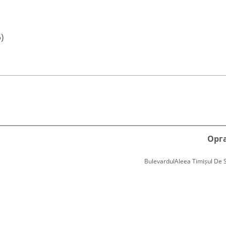
)
Орг
BulevardulAleea Timișul De Sus