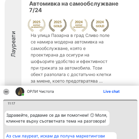
Автомивка на самообслужване
7/24
Лауреати
На улица Пазарна в град Сливо поле
се намира модерна автомивка на
самообслужване, която е
проектирана да осигури на
шофьорите удобство и ефективност
при грижата за автомобила. Този
обект разполага с достатъчно клетки
за миене, което предотвратява ...
9.6
ОРЛИ Чистота
Live chat
11:17
Организатор на
Класация
Контакти
Здравейте, радваме се да ви помогнем! 🙂 Моля,
класиране
Победители
Контакти
кликнете върху съответната тема на разговора!
Beautiful Company S.R.L.
Списък на
BulevardulAleea Timișul De
всички
Sus Nr. 2, Bl. A30, Sc. A, Et.
победители
Аз съм лауреат, искам да получа маркетингови
4, Ap. 13
Правила