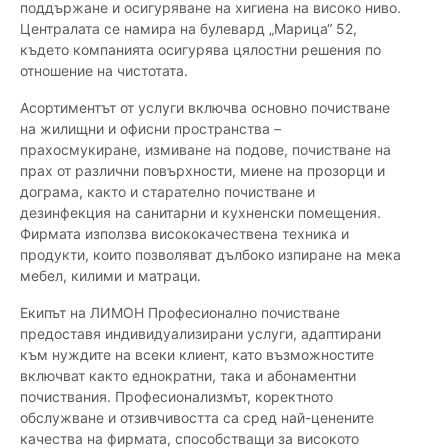
поддържане и осигуряване на хигиена на високо ниво.
Централата се намира на булевард „Марица“ 52,
където компанията осигурява цялостни решения по
отношение на чистотата.
Асортиментът от услуги включва основно почистване
на жилищни и офисни пространства –
прахосмукиране, измиване на подове, почистване на
прах от различни повърхности, миене на прозорци и
дограма, както и старателно почистване и
дезинфекция на санитарни и кухненски помещения.
Фирмата използва висококачествена техника и
продукти, които позволяват дълбоко изпиране на мека
мебел, килими и матраци.
Екипът на ЛИМОН Професионално почистване
предоставя индивидуализирани услуги, адаптирани
към нуждите на всеки клиент, като възможностите
включват както еднократни, така и абонаментни
почиствания. Професионализмът, коректното
обслужване и отзивчивостта са сред най-ценените
качества на фирмата, способстващи за високото